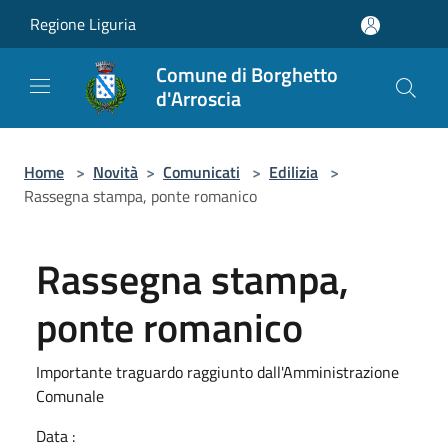
Salta al contenuto principale
Regione Liguria
Comune di Borghetto
d'Arroscia
Home
>
Novità
>
Comunicati
>
Edilizia
>
Rassegna stampa, ponte romanico
Rassegna stampa,
ponte romanico
Importante traguardo raggiunto dall'Amministrazione
Comunale
Data :