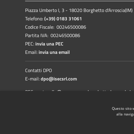
Piazza Umberto I, 3 - 18020 Borghetto d'Arroscia(IM)
Telefono:
(+39) 0183 31061
Codice Fiscale: 00246500086
Partita IVA: 00246500086
PEC:
invia una PEC
Email:
invia una email
Contatti DPO
E-mail:
dpo@isecsrl.com
PEC:
protocollo@pec.comune.borghettodarroscia.im
Informativa sulla protezione dei dati personali
Questo sito 
alla navig