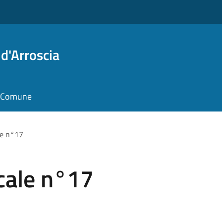
d'Arroscia
il Comune
le n°17
cale n°17