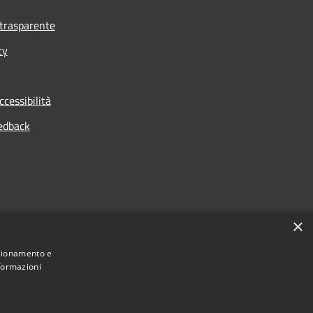
trasparente
cy
ccessibilità
edback
×
nzionamento e
nformazioni