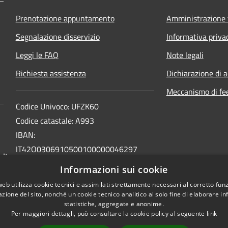
Prenotazione appuntamento
Amministrazione 
Segnalazione disservizio
Informativa priva
Leggi le FAQ
Note legali
Richiesta assistenza
Dichiarazione di a
Meccanismo di fe
Codice Univoco: UFZK60
Codice catastale: A993
IBAN:
IT42O0306910500100000046297
.it
INTESA SAN PAOLO SPA
Informazioni sui cookie
BIC: BCITITMM
web utilizza cookie tecnici e assimilati strettamente necessari al corretto fu
azione del sito, nonché un cookie tecnico analitico al solo fine di elaborare i
statistiche, aggregate e anonime.
Per maggiori dettagli, può consultare la cookie policy al seguente
link