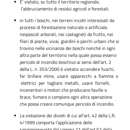
E' vietato, su tutto il territorio regionale,
l’abbruciamento di residui agricoli e forestali;
in tutti i boschi, nei terreni incolti interessati da
processi di forestazione naturale o artificiale,
neipascoli arborati, nei castagneti da frutto, nei
filari di piante, vivai, giardini e parchi urbani che si
trovino nelle vicinanze dei boschi nonché in ogni
altra parte del territorio nella quale possa esservi
pericolo di incendio boschivo ai sensi dell’art. 2
della L. n. 353/2000 è vietato: accendere fuochi,
far brillare mine, usare apparecchi a fiamma o
elettrici per tagliare metalli, usare fornelli,
inceneritori o motori che producano faville o
brace, fumare o compiere ogni altra operazione
che possa creare comunque pericolo di incendio.
La violazione dei divieti di cui all’art. 42 della L.R.
4/1999 comporta l’applicazione delle
sanzionipreviste dal comma 11 dell’art.52 della