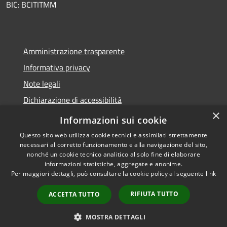
BIC: BCITITMM
Amministrazione trasparente
Informativa privacy
Note legali
Dichiarazione di accessibilità
×
Meccanismo di feedback
Informazioni sui cookie
Questo sito web utilizza cookie tecnici e assimilati strettamente
necessari al corretto funzionamento e alla navigazione del sito,
nonché un cookie tecnico analitico al solo fine di elaborare
informazioni statistiche, aggregate e anonime.
RSS
Copyright © 2026 • Comune di
Per maggiori dettagli, può consultare la cookie policy al seguente
link
Accessibilità
Borghetto d'Arroscia •
Privacy
Municipium
Powered by
•
RIFIUTA TUTTO
ACCETTA TUTTO
Cookie
Accesso redazione
Mappa del sito
MOSTRA DETTAGLI