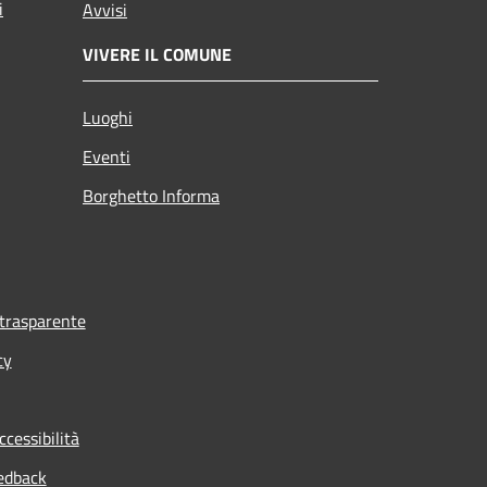
i
Avvisi
VIVERE IL COMUNE
Luoghi
Eventi
Borghetto Informa
trasparente
cy
ccessibilità
edback