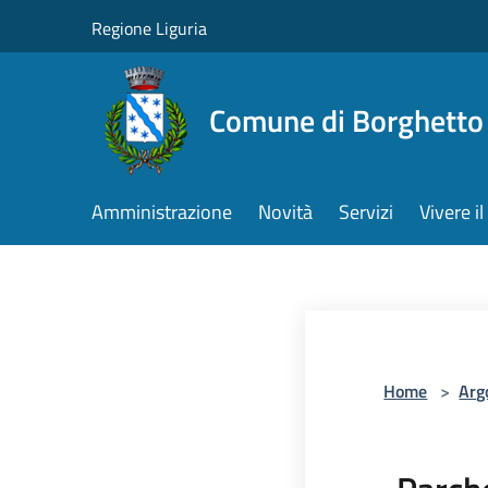
Salta al contenuto principale
Regione Liguria
Comune di Borghetto 
Amministrazione
Novità
Servizi
Vivere 
Home
>
Arg